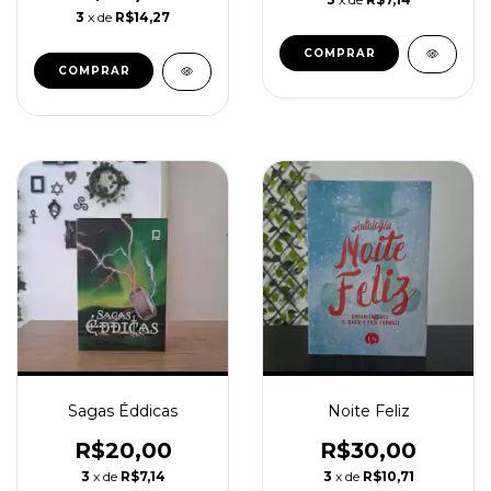
3
x de
R$14,27
Sagas Éddicas
Noite Feliz
R$20,00
R$30,00
3
x de
R$7,14
3
x de
R$10,71