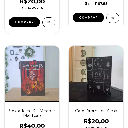
Amarelo
R$20,00
3
x de
R$7,85
3
x de
R$7,14
Sexta-feira 13 – Medo e
Café: Aroma da Alma
Maldição
R$20,00
R$40,00
3
x de
R$7,14