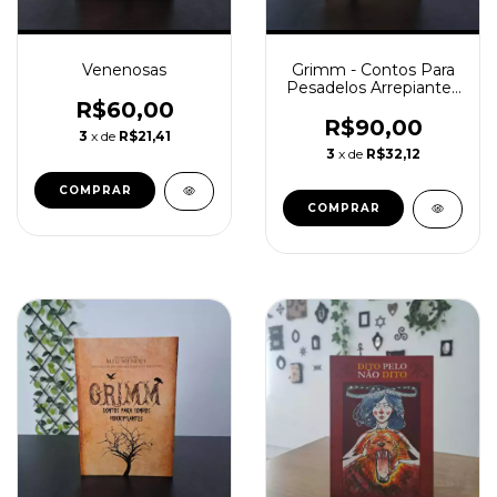
Venenosas
Grimm - Contos Para
Pesadelos Arrepiantes
(volume 2)
R$60,00
R$90,00
3
x de
R$21,41
3
x de
R$32,12