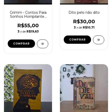
Grimm - Contos Para
Dito pelo não dito
Sonhos Horripilantes
(volume 1)
R$30,00
R$55,00
3
x de
R$10,71
3
x de
R$19,63