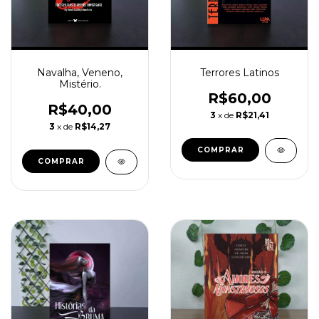
Navalha, Veneno,
Terrores Latinos
Mistério.
R$60,00
R$40,00
3
x de
R$21,41
3
x de
R$14,27