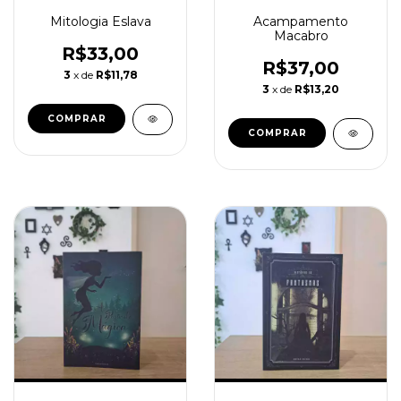
Mitologia Eslava
Acampamento
Macabro
R$33,00
R$37,00
3
x de
R$11,78
3
x de
R$13,20