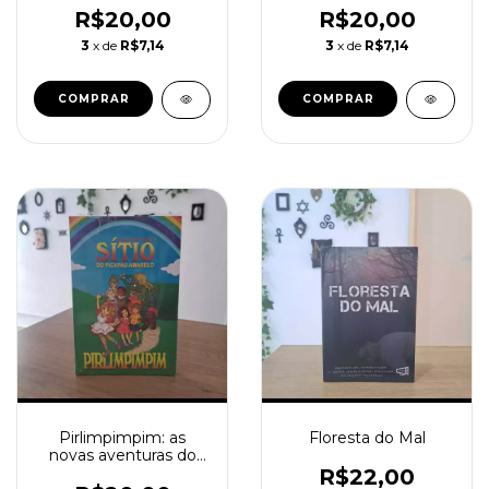
R$20,00
R$20,00
3
x de
R$7,14
3
x de
R$7,14
Pirlimpimpim: as
Floresta do Mal
novas aventuras do
Sítio do Picapau
R$22,00