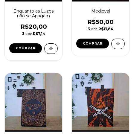
Enquanto as Luzes
Medieval
não se Apagam
R$50,00
R$20,00
3
x de
R$17,84
3
x de
R$7,14