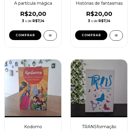
A partícula mágica
Histórias de fantasmas
R$20,00
R$20,00
3
x de
R$7,14
3
x de
R$7,14
Kodomo
TRANSformação