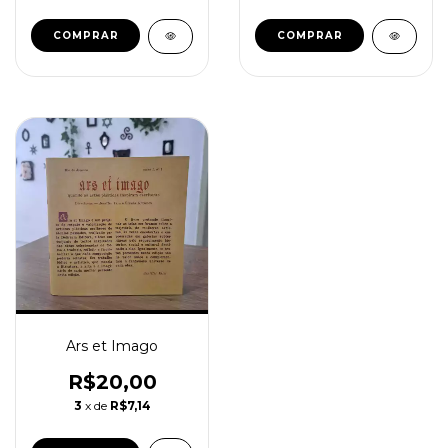
Ars et Imago
R$20,00
3
x de
R$7,14