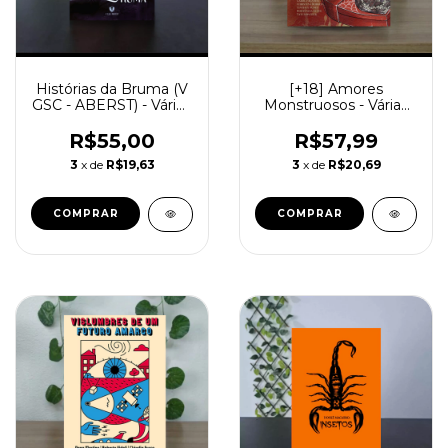
Histórias da Bruma (V
[+18] Amores
GSC - ABERST) - Vários
Monstruosos - Várias
autores (Mystério
autoras (Editora
Retrô)
Madame Houdini)
R$55,00
R$57,99
3
x de
R$19,63
3
x de
R$20,69