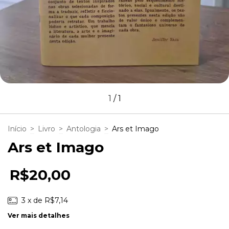
1
/
1
Início
>
Livro
>
Antologia
>
Ars et Imago
Ars et Imago
R$20,00
3
x de
R$7,14
Ver mais detalhes