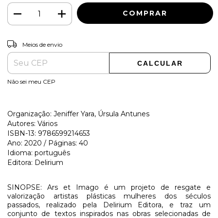
ALTERAR CEP
Entregas para o CEP:
Meios de envio
CALCULAR
Não sei meu CEP
Organização: Jeniffer Yara, Úrsula Antunes
Autores: Vários
ISBN-13: 9786599214653
Ano: 2020 / Páginas: 40
Idioma: português
Editora: Delirium
SINOPSE: Ars et Imago é um projeto de resgate e
valorização artistas plásticas mulheres dos séculos
passados, realizado pela Delirium Editora, e traz um
conjunto de textos inspirados nas obras selecionadas de