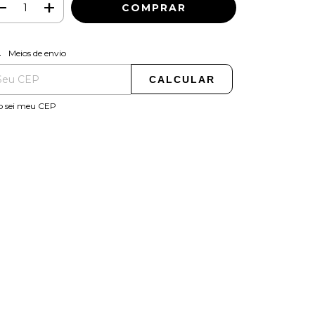
ALTERAR CEP
regas para o CEP:
Meios de envio
CALCULAR
o sei meu CEP