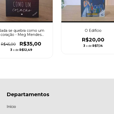
ada se quebra como um
O Edifício
coração - Meg Mendes
(Editora: Cartola)
R$20,00
R$35,00
R$45,00
3
x de
R$7,14
3
x de
R$12,49
Departamentos
Início