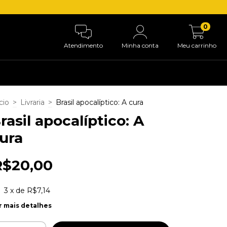
0
Atendimento
Minha conta
Meu carrinho
cio
>
Livraria
>
Brasil apocalíptico: A cura
rasil apocalíptico: A
ura
R$20,00
3
x de
R$7,14
r mais detalhes