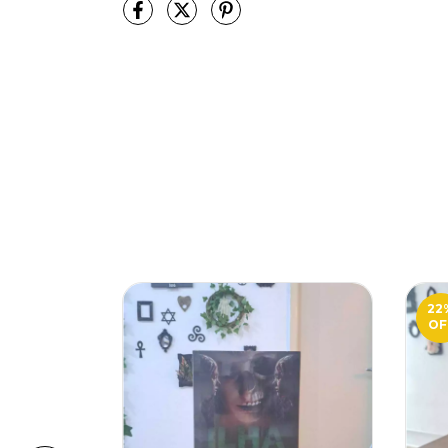
22
OF