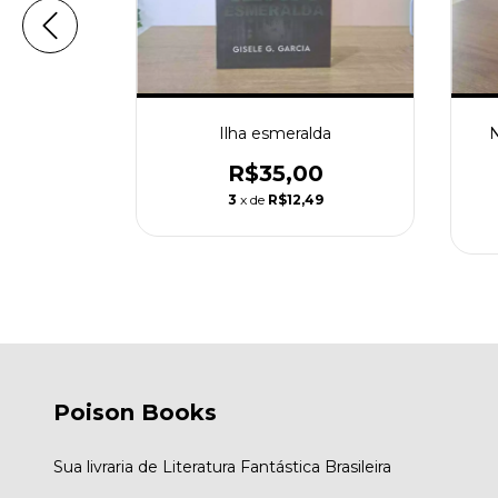
al Killer
Ilha esmeralda
N
0
R$35,00
4
3
x de
R$12,49
Poison Books
Sua livraria de Literatura Fantástica Brasileira