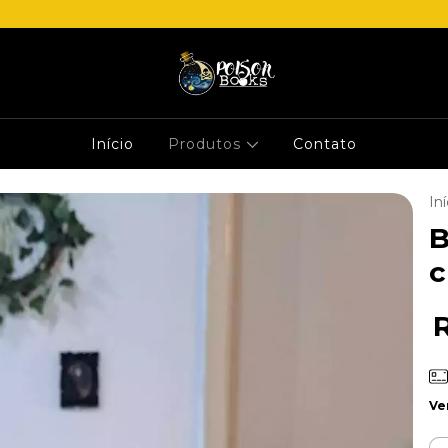
Início
Produtos
Contato
Iní
B
c
Ve