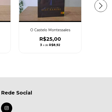
O Castelo Montessales
Manual d
R$25,00
3
x de
R$8,92
Rede Social