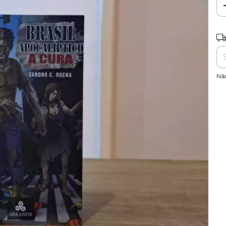
Ent
Nã