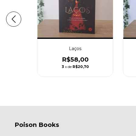
vência do
Laços
R$58,00
0
3
x de
R$20,70
1
Poison Books