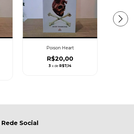
Poison Heart
Nada s
coraç
(Ed
R$20,00
R$45,
3
x de
R$7,14
Rede Social