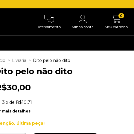
0
Atendimento
Minha conta
Meu carrinho
cio
>
Livraria
>
Dito pelo não dito
ito pelo não dito
R$30,00
3
x de
R$10,71
r mais detalhes
enção, última peça!