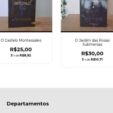
O Castelo Montessales
O Jardim das Rosas
Submersas
R$25,00
R$30,00
3
x de
R$8,92
3
x de
R$10,71
Departamentos