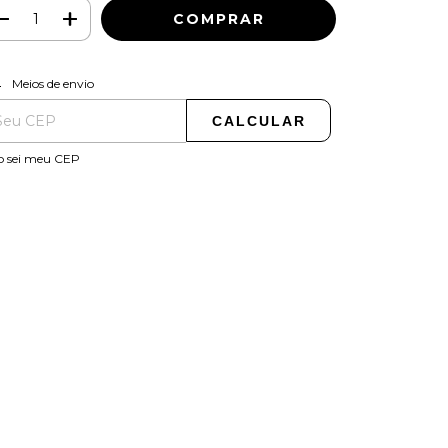
ALTERAR CEP
regas para o CEP:
Meios de envio
CALCULAR
o sei meu CEP