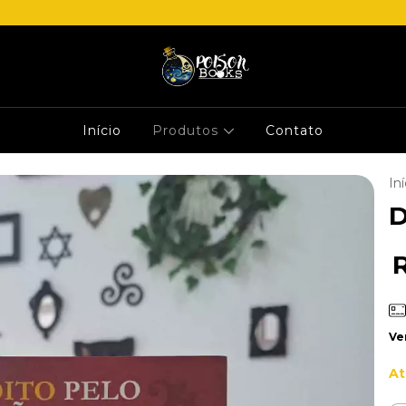
Início
Produtos
Contato
Iní
D
Ve
At