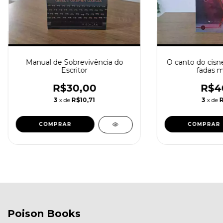
Manual de Sobrevivência do
O canto do cisn
Escritor
fadas 
R$30,00
R$4
3
x de
R$10,71
3
x de
Poison Books