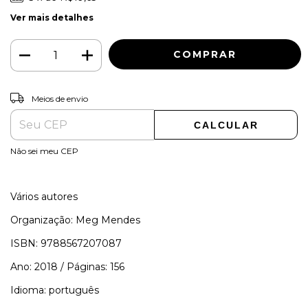
Ver mais detalhes
ALTERAR CEP
Entregas para o CEP:
Meios de envio
CALCULAR
Não sei meu CEP
Vários autores
Organização: Meg Mendes
ISBN: 9788567207087
Ano: 2018 / Páginas: 156
Idioma: português