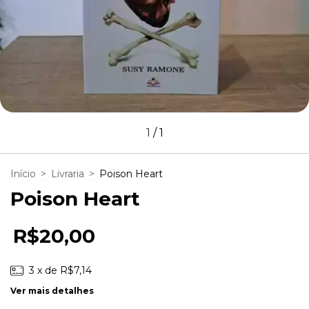
1
/
1
Início
>
Livraria
>
Poison Heart
Poison Heart
R$20,00
3
x de
R$7,14
Ver mais detalhes