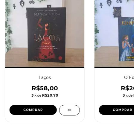
Laços
O Edi
R$58,00
R$2
3
x de
R$20,70
3
x de