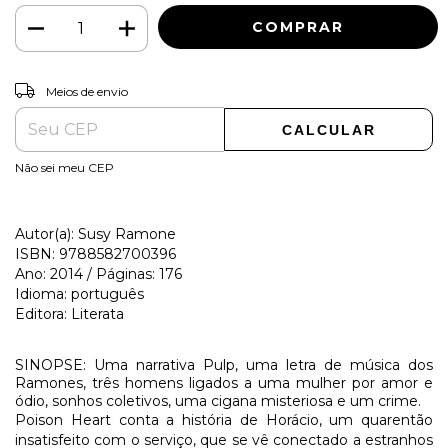
ALTERAR CEP
Entregas para o CEP:
Meios de envio
CALCULAR
Não sei meu CEP
Autor(a): Susy Ramone
ISBN: 9788582700396
Ano: 2014 / Páginas: 176
Idioma: português
Editora: Literata
SINOPSE: Uma narrativa Pulp, uma letra de música dos
Ramones, três homens ligados a uma mulher por amor e
ódio, sonhos coletivos, uma cigana misteriosa e um crime.
Poison Heart conta a história de Horácio, um quarentão
insatisfeito com o serviço, que se vê conectado a estranhos