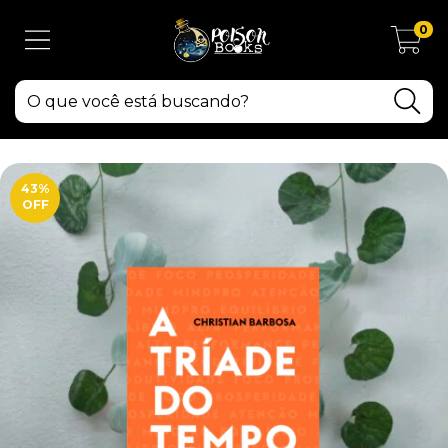
0
43
%
OFF