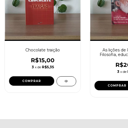
Chocolate traição
As lições de 
Filosofia, educ
R$15,00
R$2
3
x de
R$5,35
3
x de