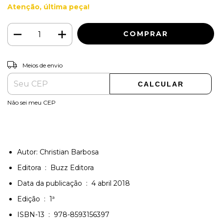
Atenção, última peça!
ALTERAR CEP
Entregas para o CEP:
Meios de envio
CALCULAR
Não sei meu CEP
Autor: Christian Barbosa
Editora ‏ : ‎
Buzz Editora
Data da publicação ‏ : ‎
4 abril 2018
Edição ‏ : ‎
1ª
ISBN-13 ‏ : ‎
978-8593156397