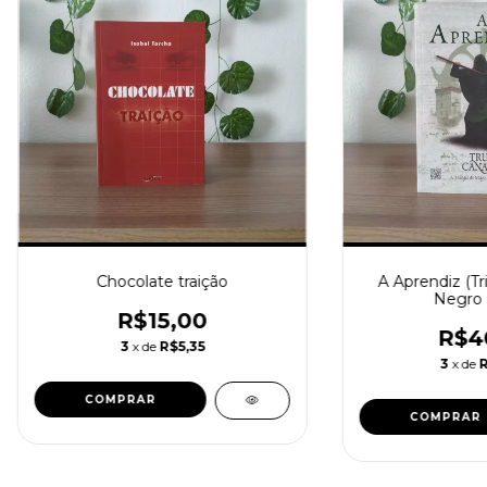
Chocolate traição
A Aprendiz (Tr
Negro -
R$15,00
R$4
3
x de
R$5,35
3
x de