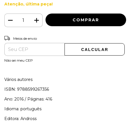
Atenção, última peça!
ALTERAR CEP
Entregas para o CEP:
Meios de envio
CALCULAR
Não sei meu CEP
Vários autores
ISBN: 9788599267356
Ano: 2016 / Páginas: 416
Idioma: português
Editora: Andross