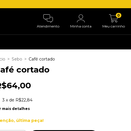
0
Atendimento
Minha conta
Meu carrinho
cio
>
Sebo
>
Café cortado
afé cortado
R$64,00
3
x de
R$22,84
r mais detalhes
enção, última peça!