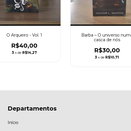
O Arqueiro - Vol. 1
Barba – O universo num
casca de nós
R$40,00
R$30,00
3
x de
R$14,27
3
x de
R$10,71
Departamentos
Início