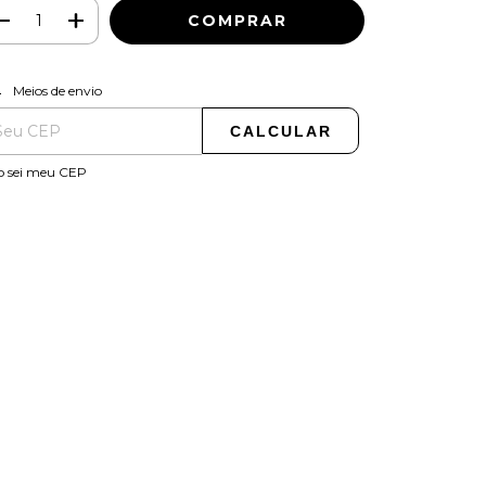
ALTERAR CEP
regas para o CEP:
Meios de envio
CALCULAR
o sei meu CEP