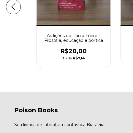
a Carmesim
As lições de Paulo Freire -
Filosofia, educação e política
0
R$20,00
5
3
x de
R$7,14
Poison Books
Sua livraria de Literatura Fantástica Brasileira