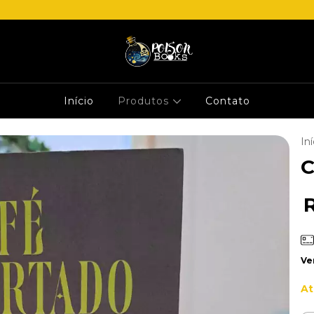
Início
Produtos
Contato
Iní
C
Ve
At