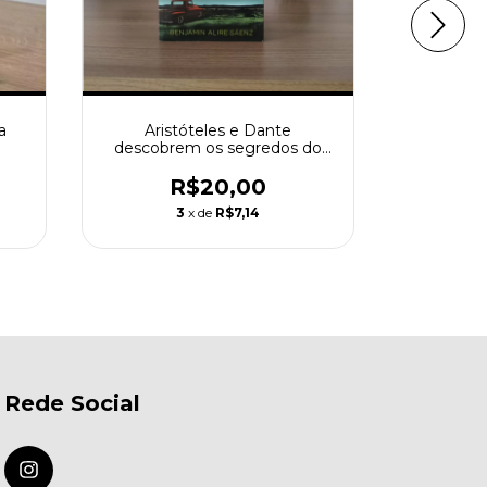
a
Aristóteles e Dante
Anj
descobrem os segredos do
universo
R$20,00
3
x de
R$7,14
Rede Social