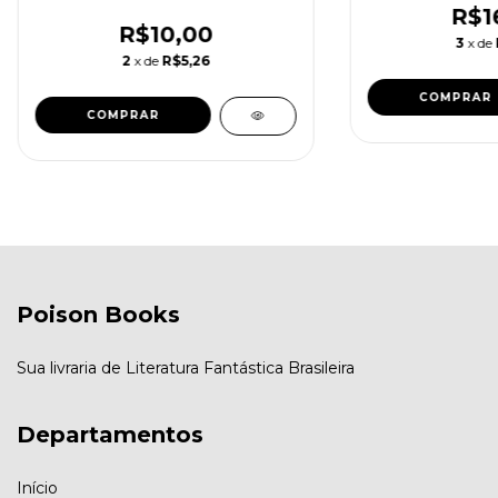
R$1
R$10,00
3
x de
2
x de
R$5,26
Poison Books
Sua livraria de Literatura Fantástica Brasileira
Departamentos
Início