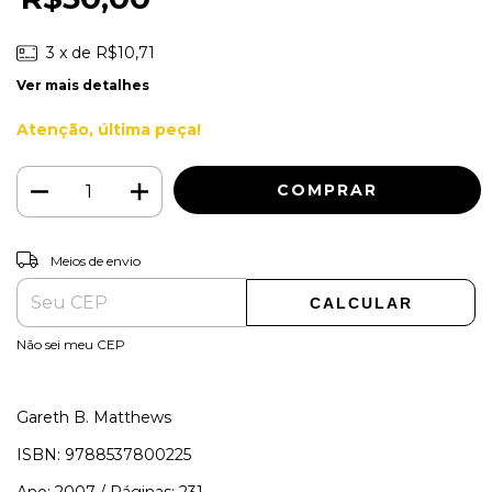
3
x de
R$10,71
Ver mais detalhes
Atenção, última peça!
ALTERAR CEP
Entregas para o CEP:
Meios de envio
CALCULAR
Não sei meu CEP
Gareth B. Matthews
ISBN: 9788537800225
Ano: 2007 / Páginas: 231