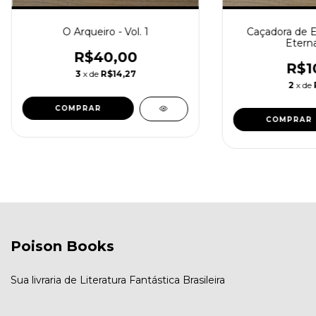
O Arqueiro - Vol. 1
Caçadora de Es
Eterna
R$40,00
R$1
3
x de
R$14,27
2
x de
Poison Books
Sua livraria de Literatura Fantástica Brasileira