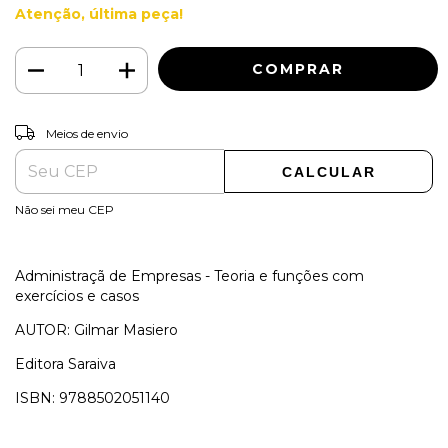
Atenção, última peça!
ALTERAR CEP
Entregas para o CEP:
Meios de envio
CALCULAR
Não sei meu CEP
Administraçã de Empresas - Teoria e funções com
exercícios e casos
AUTOR: Gilmar Masiero
Editora Saraiva
ISBN: 9788502051140